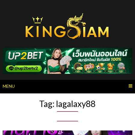
Skip
to
content
MENU
Tag:
lagalaxy88