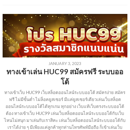
JANUARY 3, 2023
ทางเข้าเล่น HUC99 สมัครฟรี ระบบออ
โต้
ทางเข้าเว็บ HUC99 เว็บสล็อตออนไลน์ระบบออโต้ สมัครง่าย สมัคร
ฟรี ไม่มีขั้นต่ำ ไม่ล็อคยูสเซอร์ มีแค่ยูสเซอร์เดียวเล่นเว็บสล็อต
ออนไลน์ระบบออโต้ได้ทุกเกม ทุกอย่าง เว็บแท้เว็บตรงระบบออโต้
ต้อง ทางเข้าเว็บ HUC99 เล่นเว็บสล็อตออนไลน์ระบบออโต้กับเว็บ
ไหนไม่สนุก มาเล่นกับเราสิคะ เล่นเว็บสล็อตออนไลน์ระบบออโต้กับ
เราได้ง่าย ๆ มีเพียงแค่ลูกค้าทุกท่านโทรศัพท์มือถือ ก็เข้าเล่นเว็บ