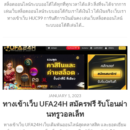
สล็อตออนไลน์ระบบออโต้ได้ทุกที่ทุกเวลาได้แล้ว สิ่งที่จะได้จากการ
เล่นเว็บสล็อตออนไลน์ระบบออโต้กับเราได้เงินไว ได้เงินจริง เว็บเรา
ทางเข้าเว็บ HUC99 การันตีการเงินมั่นคง เล่นเว็บสล็อตออนไลน์
ระบบออโต้ดีเล่นได้...
JANUARY 1, 2023
ทางเข้าเว็บ UFA24H สมัครฟรี รับโอนผ่า
นทรูวอลเล็ท
ทางเข้าเว็บ UFA24H เว็บเดิมพันออนไลน์สุดคลาสสิค และยอดเยี่ยม