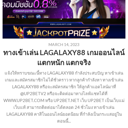
MARCH 14, 2023
ทางเข้าเล่น LAGALAXY88 เกมออนไลน์
แตกหนัก แตกจริง
แจ้งให้ทราบขณะนี้ทาง LAGALAXY88 กำลังประสบปัญ หาเข้าเล่น
เกมและสมัครสมาชิกไม่ได้ชั่วคราว หากลูกค้ากำลังหา ทางเข้าเล่น
LAGALAXY88 หรือจะสมัครสมาชิก ให้ลูกค้าแอดไลน์มาที่
@UP2BETV2 หรือจะติดต่อมาทางไลฟ์แชทได้ที่
WWW.UP2BET.COM หรือ UP2BET.NET เว็บ UP2BET เป็นเว็บแม่
เว็บแท้ สามารถติดต่อมาได้ตลอด 24 ชั่วโมง ทางเข้าเล่น
LAGALAXY88 คาสิโนออนไลน์ยอดนิยม ที่กำลังเป็นกระแสอยู่ใน
ตอนนี้...