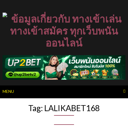
Skip
to
content
MENU
Tag:
LALIKABET168