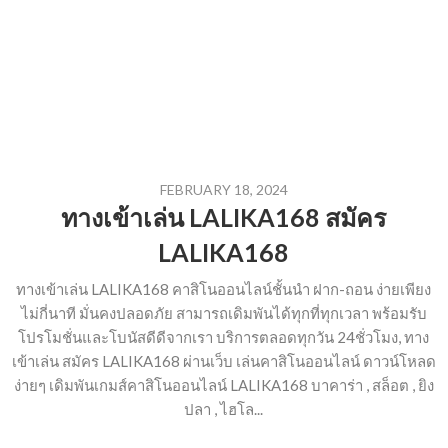
FEBRUARY 18, 2024
ทางเข้าเล่น LALIKA168 สมัคร
LALIKA168
ทางเข้าเล่น LALIKA168 คาสิโนออนไลน์ชั้นนำ ฝาก-ถอน ง่ายเพียง
ไม่กี่นาที มั่นคงปลอดภัย สามารถเดิมพันได้ทุกที่ทุกเวลา พร้อมรับ
โปรโมชั่นและโบนัสดีดีจากเรา บริการตลอดทุกวัน 24ชั่วโมง, ทาง
เข้าเล่น สมัคร LALIKA168 ผ่านเว็บ เล่นคาสิโนออนไลน์ ดาวน์โหลด
ง่ายๆ เดิมพันเกมส์คาสิโนออนไลน์ LALIKA168 บาคาร่า , สล็อต , ยิง
ปลา , ไฮโล...