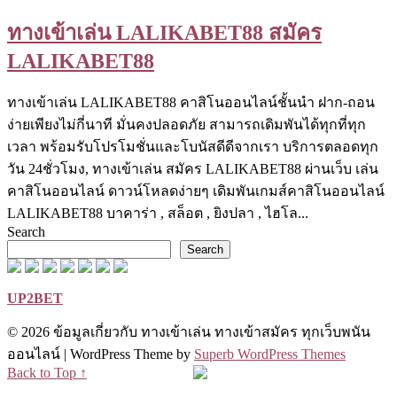
ทางเข้าเล่น LALIKABET88 สมัคร
LALIKABET88
ทางเข้าเล่น LALIKABET88 คาสิโนออนไลน์ชั้นนำ ฝาก-ถอน
ง่ายเพียงไม่กี่นาที มั่นคงปลอดภัย สามารถเดิมพันได้ทุกที่ทุก
เวลา พร้อมรับโปรโมชั่นและโบนัสดีดีจากเรา บริการตลอดทุก
วัน 24ชั่วโมง, ทางเข้าเล่น สมัคร LALIKABET88 ผ่านเว็บ เล่น
คาสิโนออนไลน์ ดาวน์โหลดง่ายๆ เดิมพันเกมส์คาสิโนออนไลน์
LALIKABET88 บาคาร่า , สล็อต , ยิงปลา , ไฮโล...
Search
Search
UP2BET
© 2026 ข้อมูลเกี่ยวกับ ทางเข้าเล่น ทางเข้าสมัคร ทุกเว็บพนัน
ออนไลน์
| WordPress Theme by
Superb WordPress Themes
Back to Top ↑