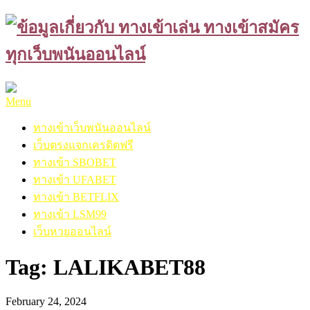
Skip
to
content
Menu
ทางเข้าเว็บพนันออนไลน์
เว็บตรงแจกเครดิตฟรี
ทางเข้า SBOBET
ทางเข้า UFABET
ทางเข้า BETFLIX
ทางเข้า LSM99
เว็บหวยออนไลน์
Tag:
LALIKABET88
February 24, 2024