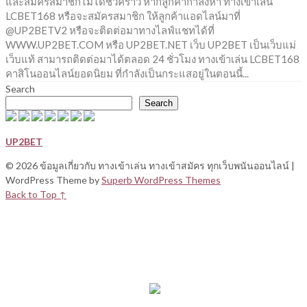
และสมัครสมาชิกไม่ได้ชั่วคราว หากลูกค้ากำลังหา ทางเข้าเล่น
LCBET168 หรือจะสมัครสมาชิก ให้ลูกค้าแอดไลน์มาที่
@UP2BETV2 หรือจะติดต่อมาทางไลฟ์แชทได้ที่
WWW.UP2BET.COM หรือ UP2BET.NET เว็บ UP2BET เป็นเว็บแม่
เว็บแท้ สามารถติดต่อมาได้ตลอด 24 ชั่วโมง ทางเข้าเล่น LCBET168
คาสิโนออนไลน์ยอดนิยม ที่กำลังเป็นกระแสอยู่ในตอนนี้...
Search
Search
UP2BET
© 2026 ข้อมูลเกี่ยวกับ ทางเข้าเล่น ทางเข้าสมัคร ทุกเว็บพนันออนไลน์
|
WordPress Theme by
Superb WordPress Themes
Back to Top ↑