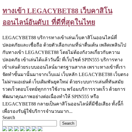
ทางเข้า LEGACYBET88 เว็บคาสิโน
ออนไลน์อันดับ1 ที่ดีที่สุดในไทย
LEGACYBET88 บริการทางเข้าเล่นเว็บคาสิโนออนไลน์ที่
ปลอดภัยและเชื่อถือ ด้วยตัวเลือกเกมที่น่าตื่นเต้น เพลิดเพลินไป
กับทางเข้า LEGACYBET88 โดยไม่ต้องกังวลเกี่ยวกับความ
ปลอดภัย เข้าเล่นได้แล้ววันนี้! ที่เว็บไซต์ SPIN555 บริการทาง
เข้าเล่นด้วยระบบออนไลน์มาตรฐานสากล เพราะทางเข้าที่เรา
จัดทำขั้นมานั้นมาจากเว็บแม่ เว็บหลัก LEGACYBET88 เว็บตรง
ไม่ผ่านเอเย่นต์ เว็บเดิมพันยุคใหม่ ด้วยระบบการเล่นที่ทันสมัย
รวดเร็วตอบโจทย์ทุกการใช้งาน พร้อมบริการรวดเร็ว ด้วยการ
พัฒนาคุณภาพอย่างต่อเนื่องทำให้ SPIN555 หรือ
LEGACYBET88 กลายเป็นคาสิโนออนไลน์ที่มีชื่อเสียง ทั้งนี้ก็
เพื่อรองรับผู้ใช้บริการจำนวนมาก...
Search
Search