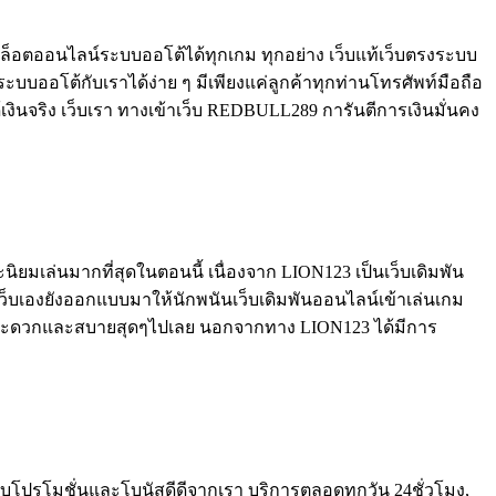
็บสล็อตออนไลน์ระบบออโต้ได้ทุกเกม ทุกอย่าง เว็บแท้เว็บตรงระบบ
บออโต้กับเราได้ง่าย ๆ มีเพียงแค่ลูกค้าทุกท่านโทรศัพท์มือถือ
้เงินจริง เว็บเรา ทางเข้าเว็บ REDBULL289 การันตีการเงินมั่นคง
ะนิยมเล่นมากที่สุดในตอนนี้ เนื่องจาก LION123 เป็นเว็บเดิมพัน
ว็บเองยังออกแบบมาให้นักพนันเว็บเดิมพันออนไลน์เข้าเล่นเกม
นได้สะดวกและสบายสุดๆไปเลย นอกจากทาง LION123 ได้มีการ
ับโปรโมชั่นและโบนัสดีดีจากเรา บริการตลอดทุกวัน 24ชั่วโมง,