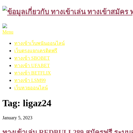
Skip
to
content
Menu
ทางเข้าเว็บพนันออนไลน์
เว็บตรงแจกเครดิตฟรี
ทางเข้า SBOBET
ทางเข้า UFABET
ทางเข้า BETFLIX
ทางเข้า LSM99
เว็บหวยออนไลน์
Tag:
ligaz24
January 5, 2023
ทางเข้าเล่น REDBULL289 สมัครฟรี ระบบ