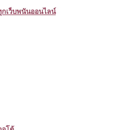
ออโต้