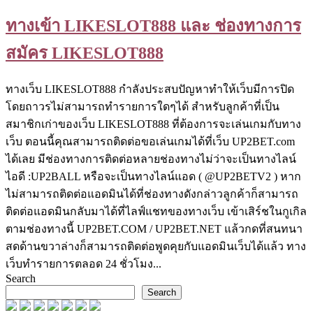
ทางเข้า LIKESLOT888 และ ช่องทางการ
สมัคร LIKESLOT888
ทางเว็บ LIKESLOT888 กำลังประสบปัญหาทำให้เว็บมีการปิด
โดยถาวรไม่สามารถทำรายการใดๆได้ สำหรับลูกค้าที่เป็น
สมาชิกเก่าของเว็บ LIKESLOT888 ที่ต้องการจะเล่นเกมกับทาง
เว็บ ตอนนี้คุณสามารถติดต่อขอเล่นเกมได้ที่เว็บ UP2BET.com
ได้เลย มีช่องทางการติดต่อหลายช่องทางไม่ว่าจะเป็นทางไลน์
ไอดี :UP2BALL หรือจะเป็นทางไลน์แอด ( @UP2BETV2 ) หาก
ไม่สามารถติดต่อแอดมินได้ที่ช่องทางดังกล่าวลูกค้าก็สามารถ
ติดต่อแอดมินกลับมาได้ที่ไลฟ์แชทของทางเว็บ เข้าเสิร์ชในกูเกิล
ตามช่องทางนี้ UP2BET.COM / UP2BET.NET แล้วกดที่สนทนา
สดด้านขวาล่างก็สามารถติดต่อพูดคุยกับแอดมินเว็บได้แล้ว ทาง
เว็บทำรายการตลอด 24 ชั่วโมง...
Search
Search