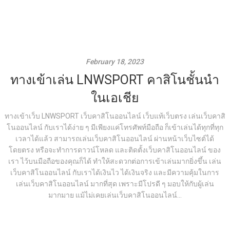
February 18, 2023
ทางเข้าเล่น LNWSPORT คาสิโนชั้นนำ
ในเอเชีย
ทางเข้าเว็บ LNWSPORT เว็บคาสิโนออนไลน์ เว็บแท้เว็บตรง เล่นเว็บคาสิ
โนออนไลน์ กับเราได้ง่าย ๆ มีเพียงแค่โทรศัพท์มือถือ ก็เข้าเล่นได้ทุกที่ทุก
เวลาได้แล้ว สามารถเล่นเว็บคาสิโนออนไลน์ ผ่านหน้าเว็บไซต์ได้
โดยตรง หรือจะทำการดาวน์โหลด และติดตั้งเว็บคาสิโนออนไลน์ ของ
เรา ไว้บนมือถือของคุณก็ได้ ทำให้สะดวกต่อการเข้าเล่นมากยิ่งขึ้น เล่น
เว็บคาสิโนออนไลน์ กับเราได้เงินไว ได้เงินจริง และมีความคุ้มในการ
เล่นเว็บคาสิโนออนไลน์ มากที่สุด เพราะมีโปรดี ๆ มอบให้กับผู้เล่น
มากมาย แม้ไม่เคยเล่นเว็บคาสิโนออนไลน์...