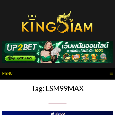
Skip
to
content
MENU
Tag:
LSM99MAX