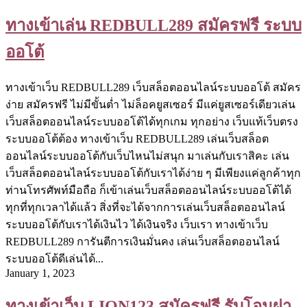
ทางเข้าเล่น REDBULL289 สมัครฟรี ระบบ
ออโต้
ทางเข้าเว็บ REDBULL289 เว็บสล็อตออนไลน์ระบบออโต้ สมัคร
ง่าย สมัครฟรี ไม่มีขั้นต่ำ ไม่ล็อคยูสเซอร์ มีแค่ยูสเซอร์เดียวเล่น
เว็บสล็อตออนไลน์ระบบออโต้ได้ทุกเกม ทุกอย่าง เว็บแท้เว็บตรง
ระบบออโต้ต้อง ทางเข้าเว็บ REDBULL289 เล่นเว็บสล็อต
ออนไลน์ระบบออโต้กับเว็บไหนไม่สนุก มาเล่นกับเราสิคะ เล่น
เว็บสล็อตออนไลน์ระบบออโต้กับเราได้ง่าย ๆ มีเพียงแค่ลูกค้าทุก
ท่านโทรศัพท์มือถือ ก็เข้าเล่นเว็บสล็อตออนไลน์ระบบออโต้ได้
ทุกที่ทุกเวลาได้แล้ว สิ่งที่จะได้จากการเล่นเว็บสล็อตออนไลน์
ระบบออโต้กับเราได้เงินไว ได้เงินจริง เว็บเรา ทางเข้าเว็บ
REDBULL289 การันตีการเงินมั่นคง เล่นเว็บสล็อตออนไลน์
ระบบออโต้ดีเล่นได้...
January 1, 2023
ทางเข้าเว็บ LION123 สมัครฟรี รับโอนผ่า