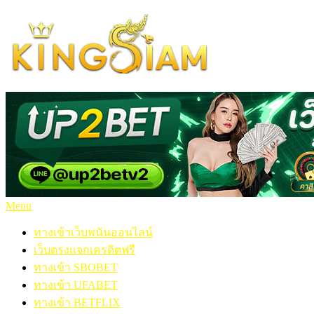
Skip
to
content
Menu
ทางเข้าเว็บพนันออนไลน์
เว็บตรงแจกเครดิตฟรี
ทางเข้า SBOBET
ทางเข้า UFABET
ทางเข้า BETFLIX