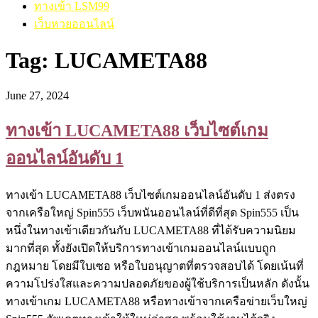
ทางเข้า LSM99
เว็บหวยออนไลน์
Tag:
LUCAMETA88
June 27, 2024
ทางเข้า LUCAMETA88 เว็บไซต์เกม
ออนไลน์อันดับ 1
ทางเข้า LUCAMETA88 เว็บไซต์เกมออนไลน์อันดับ 1 ส่งตรง
จากเครือใหญ่ Spin555 เว็บพนันออนไลน์ที่ดีที่สุด Spin555 เป็น
หนึ่งในทางเข้าเดียวกันกับ LUCAMETA88 ที่ได้รับความนิยม
มากที่สุด ทั้งยังเปิดให้บริการทางเข้าเกมออนไลน์แบบถูก
กฎหมาย โดยมีใบเซอ หรือใบอนุญาตที่ตรวจสอบได้ โดยเน้นที่
ความโปร่งใสและความปลอดภัยของผู้ใช้บริการเป็นหลัก ดังนั้น
ทางเข้าเกม LUCAMETA88 หรือทางเข้าจากเครือข่ายเว็บใหญ่