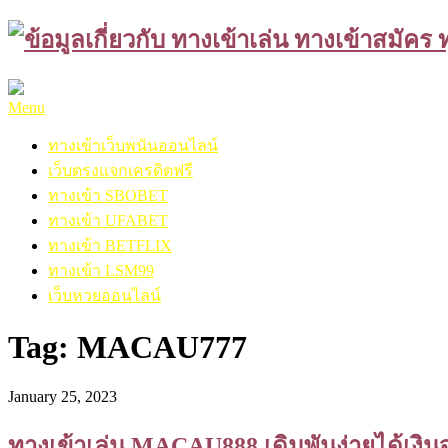
Skip
to
content
Menu
ทางเข้าเว็บพนันออนไลน์
เว็บตรงแจกเครดิตฟรี
ทางเข้า SBOBET
ทางเข้า UFABET
ทางเข้า BETFLIX
ทางเข้า LSM99
เว็บหวยออนไลน์
Tag:
MACAU777
January 25, 2023
ทางเข้าเล่น MACAU888 เดิมพันง่ายได้เงินจ