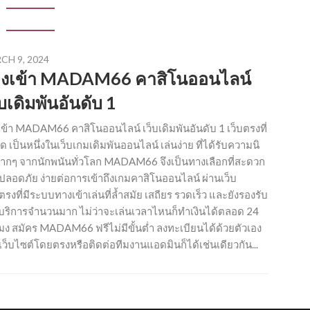
CH 9, 2024
งเข้า MADAM66 คาสิโนออนไลน์
็บเดิมพันอันดับ 1
ข้า MADAM66 คาสิโนออนไลน์ เว็บเดิมพันอันดับ 1 เว็บตรงที่
่สุด เป็นหนึ่งในเว็บเกมเดิมพันออนไลน์ เล่นง่าย ที่ได้รับความนิ
กๆ จากนักพนันทั่วโลก MADAM66 จึงเป็นทางเลือกที่สะดวก
ลอดภัย ง่ายต่อการเข้าถึงเกมคาสิโนออนไลน์ ผ่านเว็บ
รงที่มีระบบทางเข้าเล่นที่ล้ำสมัย เสถียร รวดเร็ว และยังรองรับ
ช้บริการจำนวนมาก ไม่ว่าจะเล่นเวลาไหนก็ทำเงินได้ตลอด 24
โมง สมัคร MADAM66 ฟรีไม่มีขั้นต่ำ ลงทะเบียนได้ด้วยตัวเอง
เว็บไซต์โดยตรงหรือติดต่อทีมงานแอดมินก็ได้เช่นเดียวกัน...