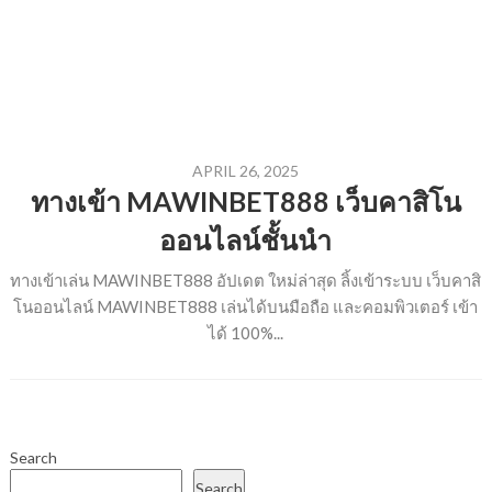
APRIL 26, 2025
ทางเข้า MAWINBET888 เว็บคาสิโน
ออนไลน์ชั้นนำ
ทางเข้าเล่น MAWINBET888 อัปเดต ใหม่ล่าสุด ลิ้งเข้าระบบ เว็บคาสิ
โนออนไลน์ MAWINBET888 เล่นได้บนมือถือ และคอมพิวเตอร์ เข้า
ได้ 100%...
Search
Search