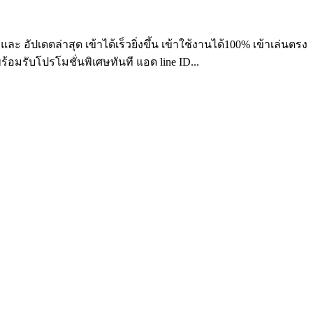
ปเดตล่าสุด เข้าได้เร็วยิ่งขึ้น เข้าใช้งานได้100% เข้าเล่นตรง
้อมรับโปรโมชั่นพิเศษทันที แอด line ID...