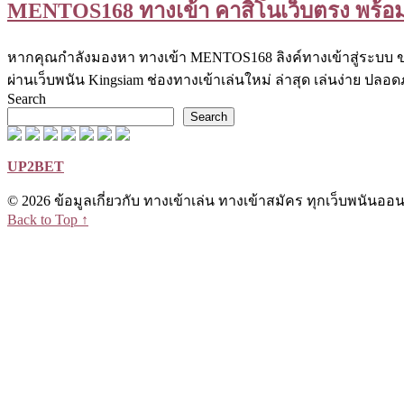
MENTOS168 ทางเข้า คาสิโนเว็บตรง พร้อมอ
หากคุณกำลังมองหา ทางเข้า MENTOS168 ลิงค์ทางเข้าสู่ระบบ ของเ
ผ่านเว็บพนัน Kingsiam ช่องทางเข้าเล่นใหม่ ล่าสุด เล่นง่าย ปล
Search
Search
UP2BET
© 2026 ข้อมูลเกี่ยวกับ ทางเข้าเล่น ทางเข้าสมัคร ทุกเว็บพนันออ
Back to Top ↑