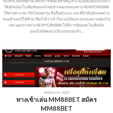
NEWYORK888 ก็มีให้บริการหมด ที่สำคัญ ตัวเว็บเองยังออกแบบมา
ให้นักพนันเว็บเดิมพันออนไลน์เข้าเล่นเกมของทาง NEWYORK888
ได้ผ่านทาง สมาร์ทโฟนทุกรุ่น มือถือทุกแบบ และที่สำคัญยังเล่นผ่าน
คอมพิวเตอร์ได้ด้วย เรียกได้ว่าเข้าใจงานได้สะดวกและสบายสุดๆไป
เลย นอกจากทาง NEWYORK888 ได้มีการอัพเดตเว็บเดิมพัน
ออนไลน์พัฒนาปรับปรุงเกมแล้ว...
MARCH 4, 2020
ทางเข้าเล่น MM88BET สมัคร
MM88BET