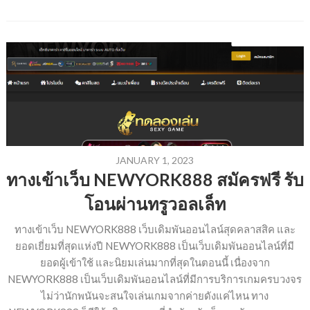
JANUARY 1, 2023
ทางเข้าเว็บ NEWYORK888 สมัครฟรี รับ
โอนผ่านทรูวอลเล็ท
ทางเข้าเว็บ NEWYORK888 เว็บเดิมพันออนไลน์สุดคลาสสิค และ
ยอดเยี่ยมที่สุดแห่งปี NEWYORK888 เป็นเว็บเดิมพันออนไลน์ที่มี
ยอดผู้เข้าใช้ และนิยมเล่นมากที่สุดในตอนนี้ เนื่องจาก
NEWYORK888 เป็นเว็บเดิมพันออนไลน์ที่มีการบริการเกมครบวงจร
ไม่ว่านักพนันจะสนใจเล่นเกมจากค่ายดังแค่ไหน ทาง