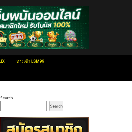
LIX
ทางเข้า LSM99
Search
Search