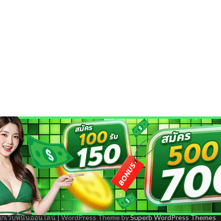
 ทุกเว็บพนันออนไลน์
| WordPress Theme by
Superb WordPress Themes