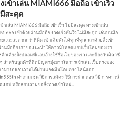
งเข้าเล่น MIAMI666 มือถือ เข้าเร็ว
่มีสะดุด
ข้าเล่น MIAMI666 มือถือ เข้าเร็ว ไม่มีสะดุด ทางเข้าเล่น
I666 เข้าด้วยผ่านมือถือ รวดเร็วทันใจ ไม่มีสะดุด เล่นบนมือ
่ายและสะดวกกว่าที่คิด เข้าเดิมพันได้ทุกที่ทุกเวลาด้วยลิ้งเข้า
ผ่านมือถือ เราขอแนะนำให้ดาวน์โหลดแอปเว็บใหม่ของเรา
อหลีกเลี่ยงลิ้งปลอมที่แอบอ้างใช้ชื่อเว็บของเรา และป้องกันมิฉาชี
นๆ สำหรับลูกค้าที่ติดปัญหายุ่งยากในการเข้าเล่น เว็บตรงของ
 สามารถสอบถามได้ผ่านแอดมินโดยตรง ไลน์แอด
n555th คำถามเช่น วิธีการสมัคร วิธีการฝากถอน วิธีการดาวน์
แอป หรือสอบถามขอลิ้งทางเข้าใหม่...