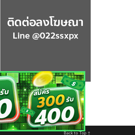
UP2BET
Back to Top ↑