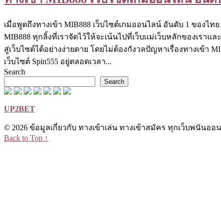
เมื่อพูดถึงทางเข้า MIB888 เว็บไซต์เกมออนไลน์ อันดับ 1 ของไทย
MIB888 ทุกลิ้งที่เราจัดไว้ให้จะเน้นไปที่เว็บเเม่เว็บหลักของเราแ
สู่เว็บไซต์ได้อย่างง่ายดาย โดยไม่ต้องกังวลปัญหาเรื่องทางเข้า 
เว็บไซต์ Spin555 อยู่ตลอดเวลา...
Search
Search
UP2BET
© 2026 ข้อมูลเกี่ยวกับ ทางเข้าเล่น ทางเข้าสมัคร ทุกเว็บพนันออ
Back to Top ↑