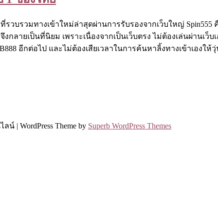
 ที่รวบรวมทางเข้าใหม่ล่าสุดผ่านการรับรองจากเว็บใหญ่ Spin555 ค
ละจึงกลายเป็นที่นิยม เพราะเนื่องจากเป็นเว็บตรง ไม่ต้องเล่นผ่านเว็
MIB888 อีกต่อไป และไม่ต้องเสียเวลาในการค้นหาลิ้งทางเข้าเองให้ว
นไลน์
| WordPress Theme by
Superb WordPress Themes