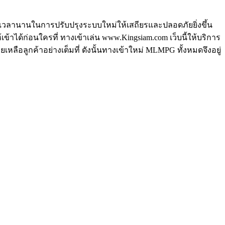
ช้เวลานานในการปรับปรุงระบบใหม่ให้เสถียรและปลอดภัยยิ่งขึ้น
ข้าได้ก่อนใครที่ ทางเข้าเล่น www.Kingsiam.com เว็บนี้ให้บริการ
เหลือลูกค้าอย่างเต็มที่ ดังนั้นทางเข้าใหม่ MLMPG ทั้งหมดจึงอยู่