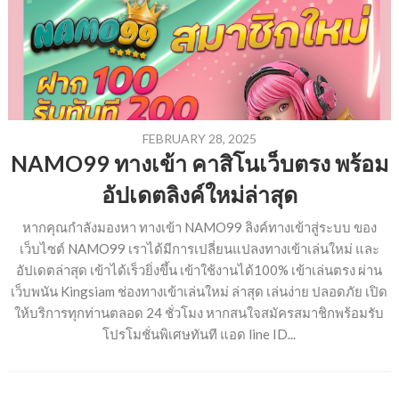
FEBRUARY 28, 2025
NAMO99 ทางเข้า คาสิโนเว็บตรง พร้อม
อัปเดตลิงค์ใหม่ล่าสุด
หากคุณกำลังมองหา ทางเข้า NAMO99 ลิงค์ทางเข้าสู่ระบบ ของ
เว็บไซต์ NAMO99 เราได้มีการเปลี่ยนแปลงทางเข้าเล่นใหม่ และ
อัปเดตล่าสุด เข้าได้เร็วยิ่งขึ้น เข้าใช้งานได้100% เข้าเล่นตรง ผ่าน
เว็บพนัน Kingsiam ช่องทางเข้าเล่นใหม่ ล่าสุด เล่นง่าย ปลอดภัย เปิด
ให้บริการทุกท่านตลอด 24 ชั่วโมง หากสนใจสมัครสมาชิกพร้อมรับ
โปรโมชั่นพิเศษทันที แอด line ID...