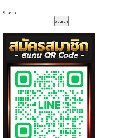
Search
Search