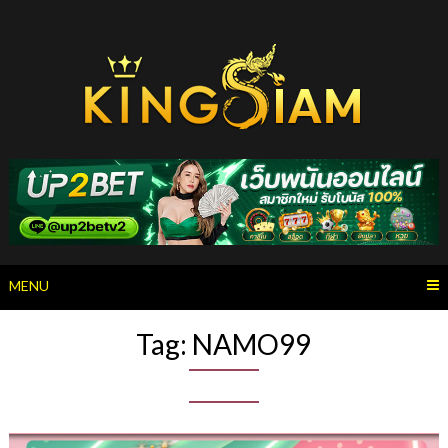
Skip
to
content
MENU
Tag:
NAMO99