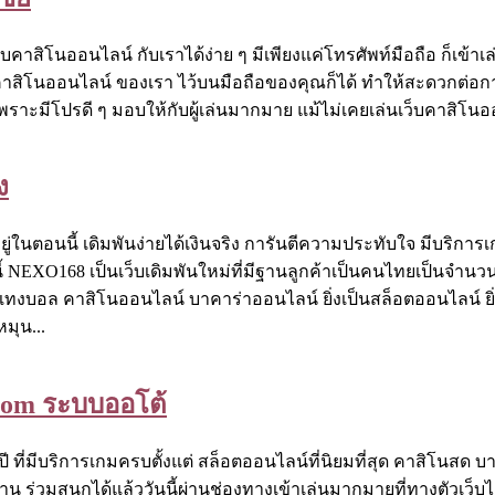
คาสิโนออนไลน์ กับเราได้ง่าย ๆ มีเพียงแค่โทรศัพท์มือถือ ก็เข้าเ
สิโนออนไลน์ ของเรา ไว้บนมือถือของคุณก็ได้ ทำให้สะดวกต่อการเข้
พราะมีโปรดี ๆ มอบให้กับผู้เล่นมากมาย แม้ไม่เคยเล่นเว็บคาสิโนออ
ง
ดอยู่ในตอนนี้ เดิมพันง่ายได้เงินจริง การันตีความประทับใจ มีบ
นนี้ NEXO168 เป็นเว็บเดิมพันใหม่ที่มีฐานลูกค้าเป็นคนไทยเป็นจำ
 แทงบอล คาสิโนออนไลน์ บาคาร่าออนไลน์ ยิ่งเป็นสล็อตออนไลน์ ยิ่ง
มุน...
com ระบบออโต้
ที่มีบริการเกมครบตั้งแต่ สล็อตออนไลน์ที่นิยมที่สุด คาสิโนสด 
 ร่วมสนุกได้แล้ววันนี้ผ่านช่องทางเข้าเล่นมากมายที่ทางตัวเว็บไ