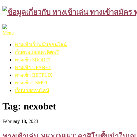
Skip
to
content
Menu
ทางเข้าเว็บพนันออนไลน์
เว็บตรงแจกเครดิตฟรี
ทางเข้า SBOBET
ทางเข้า UFABET
ทางเข้า BETFLIX
ทางเข้า LSM99
เว็บหวยออนไลน์
Tag:
nexobet
February 18, 2023
ทางเข้าเล่น NEXOBET คาสิโนชั้นนำในเอเ