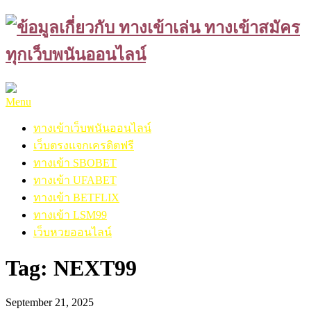
Skip
to
content
Menu
ทางเข้าเว็บพนันออนไลน์
เว็บตรงแจกเครดิตฟรี
ทางเข้า SBOBET
ทางเข้า UFABET
ทางเข้า BETFLIX
ทางเข้า LSM99
เว็บหวยออนไลน์
Tag:
NEXT99
September 21, 2025