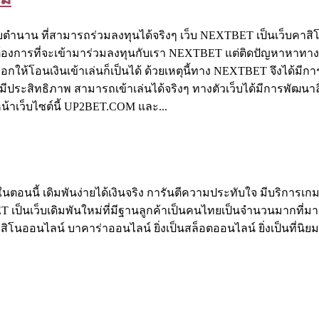
ำนาน ที่สามารถร่วมลงทุนได้จริงๆ เว็บ NEXTBET เป็นเว็บคาสิโนค
งการที่จะเข้ามาร่วมลงทุนกับเรา NEXTBET แต่ติดปัญหาหาทางเข้าเ
ให้โอนเงินเข้าเล่นก็เป็นได้ ด้วยเหตุนี้ทาง NEXTBET จึงได้มีการท
ประสิทธิภาพ สามารถเข้าเล่นได้จริงๆ ทางตัวเว็บได้มีการพัฒนาลิ้ง
้าเว็บไซต์นี้ UP2BET.COM และ...
ยู่ในตอนนี้ เดิมพันง่ายได้เงินจริง การันตีความประทับใจ มีบริก
ET เป็นเว็บเดิมพันใหม่ที่มีฐานลูกค้าเป็นคนไทยเป็นจำนวนมากที่มา
โนออนไลน์ บาคาร่าออนไลน์ ยิ่งเป็นสล็อตออนไลน์ ยิ่งเป็นที่นิยม 