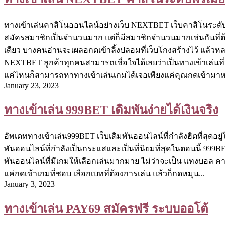
ทางเข้าเล่นคาสิโนออนไลน์อย่างเว็บ NEXTBET เว็บคาสิโนระดับต
สมัครสมาชิกเป็นจำนวนมาก แต่ก็มีสมาชิกจำนวนมากเช่นกันที่ต้อ
เดียว บางคนอ่านจะเผลอกดเข้าลิ้งปลอมที่เว็บโกงสร้างไว้ แล้วหลอก
NEXTBET ลูกค้าทุกคนสามารถเชื่อใจได้เลยว่าเป็นทางเข้าเล่นที่มี
แค่ไหนก็สามารถหาทางเข้าเล่นเกมได้เจอเพียงแค่คุณกดเข้ามาหน
January 23, 2023
ทางเข้าเล่น 999BET เดิมพันง่ายได้เงินจริง
อัพเดททางเข้าเล่น999BET เว็บเดิมพันออนไลน์ที่กำลังฮิตที่สุดอ
พันออนไลน์ที่กำลังเป็นกระแสและเป็นที่นิยมที่สุดในตอนนี้ 999B
พันออนไลน์ที่มีเกมให้เลือกเล่นมากมาย ไม่ว่าจะเป็น แทงบอล คาสิ
แค่กดเข้าเกมที่ชอบ เลือกเบทที่ต้องการเล่น แล้วก็กดหมุน...
January 3, 2023
ทางเข้าเล่น PAY69 สมัครฟรี ระบบออโต้