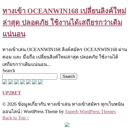
ทางเข้า OCEANWIN168 เปลี่ยนลิงค์ใหม่
ล่าสุด ปลอดภัย ใช้งานได้เสถียรกว่าเดิม
แน่นอน
ทางเข้าเล่น OCEANWIN168 ลิงค์สมัคร OCEANWIN168 ผ่าน
คอม และ มือถือ เปลี่ยนลิงค์ใหม่ล่าสุด ปลอดภัย ใช้งานได้
เสถียรกว่าเดิมแน่นอน...
Search
Search
UP2BET
© 2026 ข้อมูลเกี่ยวกับ ทางเข้าเล่น ทางเข้าสมัคร ทุกเว็บพนัน
ออนไลน์
| WordPress Theme by
Superb WordPress Themes
Back to Top ↑