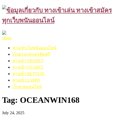
Skip
to
content
Menu
ทางเข้าเว็บพนันออนไลน์
เว็บตรงแจกเครดิตฟรี
ทางเข้า SBOBET
ทางเข้า UFABET
ทางเข้า BETFLIX
ทางเข้า LSM99
เว็บหวยออนไลน์
Tag:
OCEANWIN168
July 24, 2025