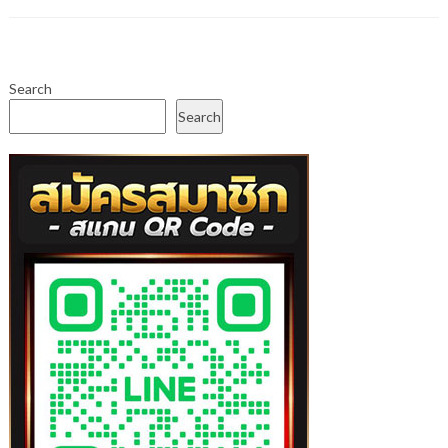
Search
Search