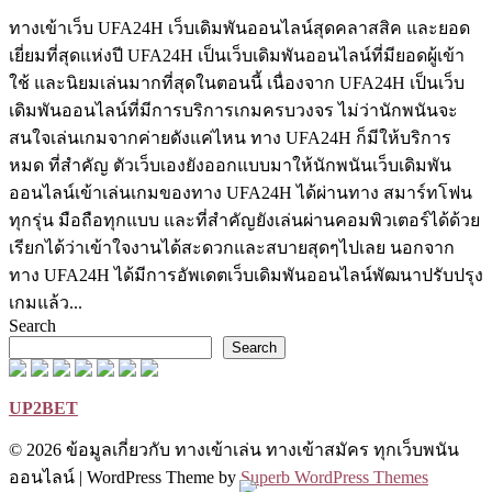
ทางเข้าเว็บ UFA24H เว็บเดิมพันออนไลน์สุดคลาสสิค และยอด
เยี่ยมที่สุดแห่งปี UFA24H เป็นเว็บเดิมพันออนไลน์ที่มียอดผู้เข้า
ใช้ และนิยมเล่นมากที่สุดในตอนนี้ เนื่องจาก UFA24H เป็นเว็บ
เดิมพันออนไลน์ที่มีการบริการเกมครบวงจร ไม่ว่านักพนันจะ
สนใจเล่นเกมจากค่ายดังแค่ไหน ทาง UFA24H ก็มีให้บริการ
หมด ที่สำคัญ ตัวเว็บเองยังออกแบบมาให้นักพนันเว็บเดิมพัน
ออนไลน์เข้าเล่นเกมของทาง UFA24H ได้ผ่านทาง สมาร์ทโฟน
ทุกรุ่น มือถือทุกแบบ และที่สำคัญยังเล่นผ่านคอมพิวเตอร์ได้ด้วย
เรียกได้ว่าเข้าใจงานได้สะดวกและสบายสุดๆไปเลย นอกจาก
ทาง UFA24H ได้มีการอัพเดตเว็บเดิมพันออนไลน์พัฒนาปรับปรุง
เกมแล้ว...
Search
Search
UP2BET
© 2026 ข้อมูลเกี่ยวกับ ทางเข้าเล่น ทางเข้าสมัคร ทุกเว็บพนัน
ออนไลน์
| WordPress Theme by
Superb WordPress Themes