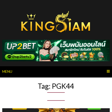
Skip
to
content
MENU
Tag:
PGK44