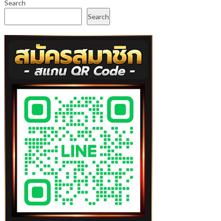
Search
Search