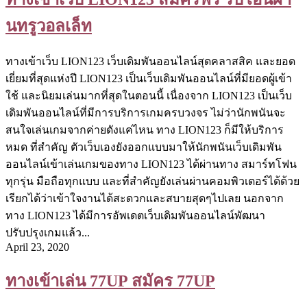
นทรูวอลเล็ท
ทางเข้าเว็บ LION123 เว็บเดิมพันออนไลน์สุดคลาสสิค และยอด
เยี่ยมที่สุดแห่งปี LION123 เป็นเว็บเดิมพันออนไลน์ที่มียอดผู้เข้า
ใช้ และนิยมเล่นมากที่สุดในตอนนี้ เนื่องจาก LION123 เป็นเว็บ
เดิมพันออนไลน์ที่มีการบริการเกมครบวงจร ไม่ว่านักพนันจะ
สนใจเล่นเกมจากค่ายดังแค่ไหน ทาง LION123 ก็มีให้บริการ
หมด ที่สำคัญ ตัวเว็บเองยังออกแบบมาให้นักพนันเว็บเดิมพัน
ออนไลน์เข้าเล่นเกมของทาง LION123 ได้ผ่านทาง สมาร์ทโฟน
ทุกรุ่น มือถือทุกแบบ และที่สำคัญยังเล่นผ่านคอมพิวเตอร์ได้ด้วย
เรียกได้ว่าเข้าใจงานได้สะดวกและสบายสุดๆไปเลย นอกจาก
ทาง LION123 ได้มีการอัพเดตเว็บเดิมพันออนไลน์พัฒนา
ปรับปรุงเกมแล้ว...
April 23, 2020
ทางเข้าเล่น 77UP สมัคร 77UP