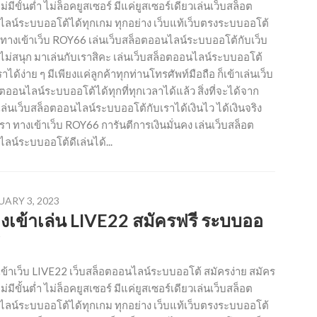
ไม่มีขั้นต่ำ ไม่ล็อคยูสเซอร์ มีแค่ยูสเซอร์เดียวเล่นเว็บสล็อต
ลน์ระบบออโต้ได้ทุกเกม ทุกอย่าง เว็บแท้เว็บตรงระบบออโต้
 ทางเข้าเว็บ ROY66 เล่นเว็บสล็อตออนไลน์ระบบออโต้กับเว็บ
ม่สนุก มาเล่นกับเราสิคะ เล่นเว็บสล็อตออนไลน์ระบบออโต้
ราได้ง่าย ๆ มีเพียงแค่ลูกค้าทุกท่านโทรศัพท์มือถือ ก็เข้าเล่นเว็บ
ตออนไลน์ระบบออโต้ได้ทุกที่ทุกเวลาได้แล้ว สิ่งที่จะได้จาก
ล่นเว็บสล็อตออนไลน์ระบบออโต้กับเราได้เงินไว ได้เงินจริง
เรา ทางเข้าเว็บ ROY66 การันตีการเงินมั่นคง เล่นเว็บสล็อต
ลน์ระบบออโต้ดีเล่นได้...
UARY 3, 2023
งเข้าเล่น LIVE22 สมัครฟรี ระบบออ
ข้าเว็บ LIVE22 เว็บสล็อตออนไลน์ระบบออโต้ สมัครง่าย สมัคร
ไม่มีขั้นต่ำ ไม่ล็อคยูสเซอร์ มีแค่ยูสเซอร์เดียวเล่นเว็บสล็อต
ลน์ระบบออโต้ได้ทุกเกม ทุกอย่าง เว็บแท้เว็บตรงระบบออโต้