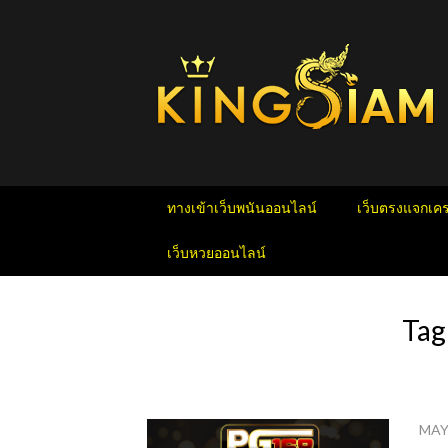
Skip
to
content
ทางเข้าเว็บพนันออนไลน์
เว็บตรงแจกเคร
เว็บหวยออนไลน์
Tag
MAY 