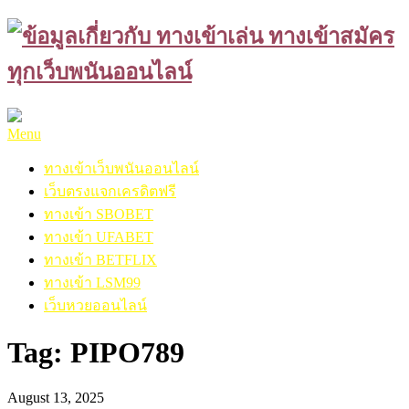
Skip
to
content
Menu
ทางเข้าเว็บพนันออนไลน์
เว็บตรงแจกเครดิตฟรี
ทางเข้า SBOBET
ทางเข้า UFABET
ทางเข้า BETFLIX
ทางเข้า LSM99
เว็บหวยออนไลน์
Tag:
PIPO789
August 13, 2025