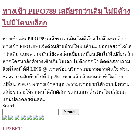
ทางเข้า PIPO789 เสถียรกว่าเดิม ไม่มีค้าง
ไม่มีโดนบล็อก
ทางเข้าเล่น PIPO789 เสถียรกว่าเดิม ไม่มีค้าง ไม่มีโดนบล็อก
ทางเข้า PIPO789 แจ้งด่วนย้ายบ้านใหม่แล้วนะ บอกเลยว่าไฉไล
กว่าเดิม แถมความมันส์ยังคงเต็มเปี่ยมเหมือนเดิมไม่มีเปลี่ยน ถ้า
หากใครหาลิงค์ทางเข้าเดิมไม่เจอ ไม่ต้องตกใจ ติดต่อสอบถาม
ลิงค์ใหม่ได้ที่ LINE @ เราพร้อมบริการแบบรวดเร็วทันใจ ส่วน
ช่องทางหลักย้ายไปที่ Up2bet.com แล้ว ถ้าถามว่าทำไมต้อง
เปลี่ยน PIPO789 ทางเข้าล่าสุด เพราะเราอยากให้ระบบมีความ
เสถียร และให้ทุกคนได้สัมผัสการเล่นเกมที่ลื่นไหลไม่มีสะดุด
แถมปลอดภัยขั้นสุด...
Search
Search
UP2BET