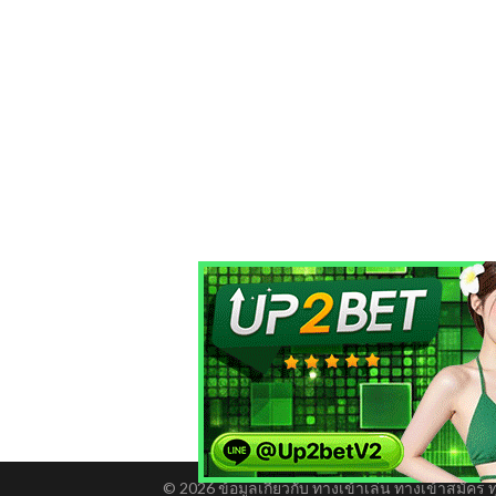
© 2026 ข้อมูลเกี่ยวกับ ทางเข้าเล่น ทางเข้าสมัคร