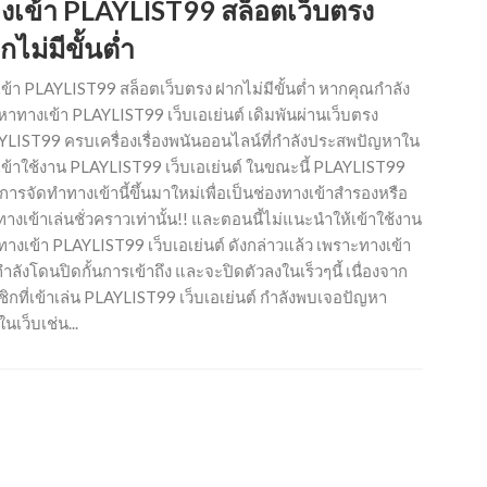
งเข้า PLAYLIST99 สล็อตเว็บตรง
กไม่มีขั้นต่ำ
ข้า PLAYLIST99 สล็อตเว็บตรง ฝากไม่มีขั้นต่ำ หากคุณกำลัง
าทางเข้า PLAYLIST99 เว็บเอเย่นต์ เดิมพันผ่านเว็บตรง
LIST99 ครบเครื่องเรื่องพนันออนไลน์ที่กำลังประสพปัญหาใน
ข้าใช้งาน PLAYLIST99 เว็บเอเย่นต์ ในขณะนี้ PLAYLIST99
ีการจัดทำทางเข้านี้ขึ้นมาใหม่เพื่อเป็นช่องทางเข้าสำรองหรือ
ทางเข้าเล่นชั่วคราวเท่านั้น!! และตอนนี้ไม่แนะนำให้เข้าใช้งาน
ทางเข้า PLAYLIST99 เว็บเอเย่นต์ ดังกล่าวแล้ว เพราะทางเข้า
กำลังโดนปิดกั้นการเข้าถึง และจะปิดตัวลงในเร็วๆนี้ เนื่องจาก
ิกที่เข้าเล่น PLAYLIST99 เว็บเอเย่นต์ กำลังพบเจอปัญหา
นเว็บเช่น...