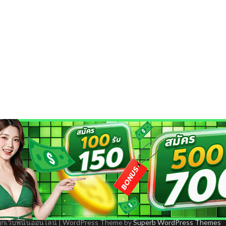
 ทุกเว็บพนันออนไลน์
| WordPress Theme by
Superb WordPress Themes