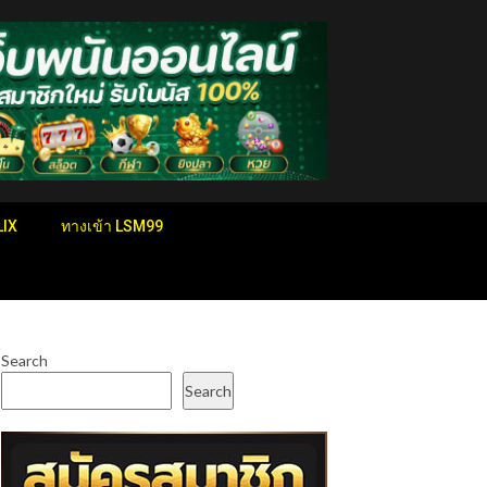
LIX
ทางเข้า LSM99
Search
Search