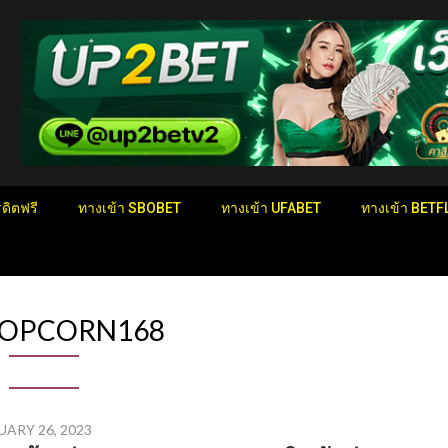
ดิตฟรี
ทางเข้า SBOBET
ทางเข้า UFABET
ทางเข้า BETF
OPCORN168
UARY 26, 2023