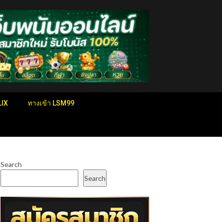
LIX
ทางเข้า LSM99
Search
Search