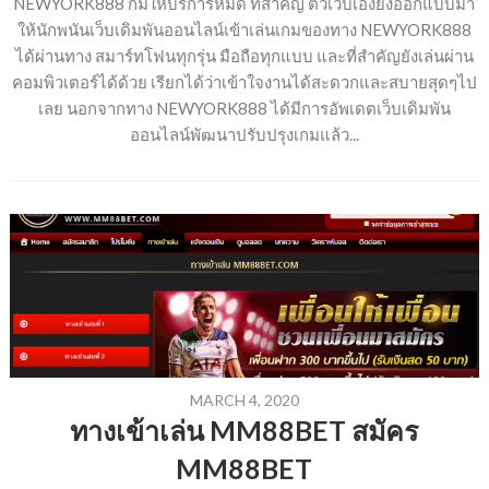
NEWYORK888 ก็มีให้บริการหมด ที่สำคัญ ตัวเว็บเองยังออกแบบมา
ให้นักพนันเว็บเดิมพันออนไลน์เข้าเล่นเกมของทาง NEWYORK888
ได้ผ่านทาง สมาร์ทโฟนทุกรุ่น มือถือทุกแบบ และที่สำคัญยังเล่นผ่าน
คอมพิวเตอร์ได้ด้วย เรียกได้ว่าเข้าใจงานได้สะดวกและสบายสุดๆไป
เลย นอกจากทาง NEWYORK888 ได้มีการอัพเดตเว็บเดิมพัน
ออนไลน์พัฒนาปรับปรุงเกมแล้ว...
MARCH 4, 2020
ทางเข้าเล่น MM88BET สมัคร
MM88BET