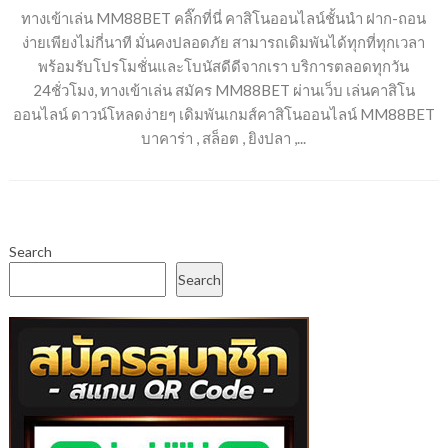
ทางเข้าเล่น MM88BET คลิ๊กที่นี่ คาสิโนออนไลน์ชั้นนำ ฝาก-ถอน
ง่ายเพียงไม่กี่นาที มั่นคงปลอดภัย สามารถเดิมพันได้ทุกที่ทุกเวลา
พร้อมรับโปรโมชั่นและโบนัสดีดีจากเรา บริการตลอดทุกวัน
24ชั่วโมง, ทางเข้าเล่น สมัคร MM88BET ผ่านเว็บ เล่นคาสิโน
ออนไลน์ ดาวน์โหลดง่ายๆ เดิมพันเกมส์คาสิโนออนไลน์ MM88BET
บาคาร่า , สล็อต , ยิงปลา ,...
Search
Search