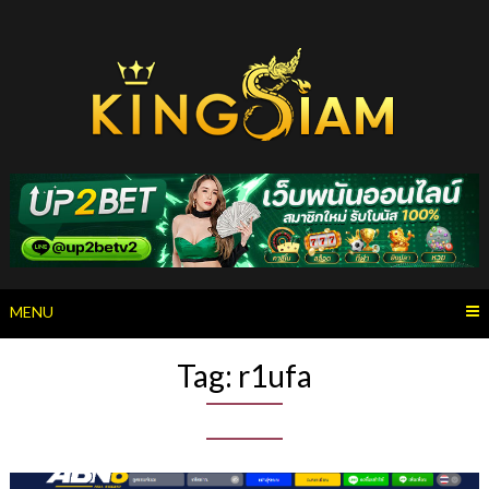
Skip
to
content
MENU
Tag:
r1ufa