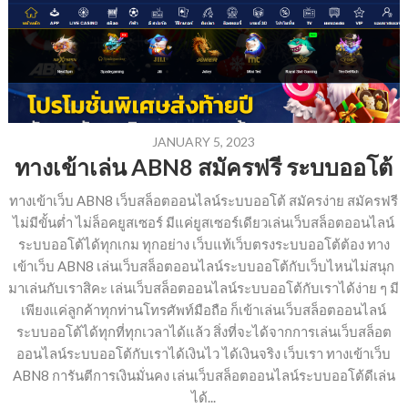
JANUARY 5, 2023
ทางเข้าเล่น ABN8 สมัครฟรี ระบบออโต้
ทางเข้าเว็บ ABN8 เว็บสล็อตออนไลน์ระบบออโต้ สมัครง่าย สมัครฟรี
ไม่มีขั้นต่ำ ไม่ล็อคยูสเซอร์ มีแค่ยูสเซอร์เดียวเล่นเว็บสล็อตออนไลน์
ระบบออโต้ได้ทุกเกม ทุกอย่าง เว็บแท้เว็บตรงระบบออโต้ต้อง ทาง
เข้าเว็บ ABN8 เล่นเว็บสล็อตออนไลน์ระบบออโต้กับเว็บไหนไม่สนุก
มาเล่นกับเราสิคะ เล่นเว็บสล็อตออนไลน์ระบบออโต้กับเราได้ง่าย ๆ มี
เพียงแค่ลูกค้าทุกท่านโทรศัพท์มือถือ ก็เข้าเล่นเว็บสล็อตออนไลน์
ระบบออโต้ได้ทุกที่ทุกเวลาได้แล้ว สิ่งที่จะได้จากการเล่นเว็บสล็อต
ออนไลน์ระบบออโต้กับเราได้เงินไว ได้เงินจริง เว็บเรา ทางเข้าเว็บ
ABN8 การันตีการเงินมั่นคง เล่นเว็บสล็อตออนไลน์ระบบออโต้ดีเล่น
ได้...