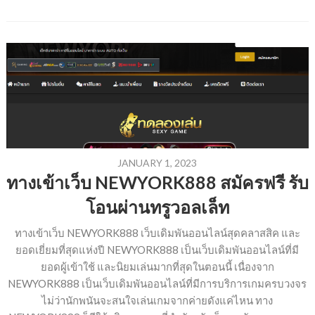
JANUARY 1, 2023
ทางเข้าเว็บ NEWYORK888 สมัครฟรี รับ
โอนผ่านทรูวอลเล็ท
ทางเข้าเว็บ NEWYORK888 เว็บเดิมพันออนไลน์สุดคลาสสิค และ
ยอดเยี่ยมที่สุดแห่งปี NEWYORK888 เป็นเว็บเดิมพันออนไลน์ที่มี
ยอดผู้เข้าใช้ และนิยมเล่นมากที่สุดในตอนนี้ เนื่องจาก
NEWYORK888 เป็นเว็บเดิมพันออนไลน์ที่มีการบริการเกมครบวงจร
ไม่ว่านักพนันจะสนใจเล่นเกมจากค่ายดังแค่ไหน ทาง