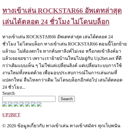
ทางเข้าเล่น ROCKSTAR66 อัพเดทล่าสุด
เล่นได้ตลอด 24 ชั่วโมง ไม่โดนบล็อก
ทางเข้าเล่น ROCKSTAR66 อัพเดทล่าสุด เล่นได้ตลอด 24
ชั่วโมง ไม่โดนบล็อก ทางเข้าเล่น ROCKSTAR66 ตอนนี้โยกย้าย
แล้วนะ ไม่ต้องตกใจ หากค้นหาลิงค์ไม่เจอ หรือกดเข้าลิงค์มา
แล้วเจอจอขาว เพราะเราย้ายบ้านใหม่ไปอยู่กับ Up2bet.net ที่ดี
กว่าเดิมแบบเห็น ๆ ไม่ใช่แค่เปลี่ยนลิงค์ แต่เปลี่ยนระบบการใช้
งานใหม่ทั้งหมดด้วย เพื่อมอบประสบการณ์ในการเล่นเกมที่
แปลกใหม่ ลื่นไหลกว่าเดิม ไม่โดนบล็อกอีกต่อไป เล่นได้ตลอด
24 ชั่วโมง...
Search
Search
UP2BET
© 2026 ข้อมูลเกี่ยวกับ ทางเข้าเล่น ทางเข้าสมัคร ทุกเว็บพนัน