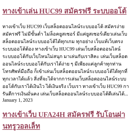
ทางเข้าเล่น HUC99 สมัครฟรี ระบบออโต้
ทางเข้าเว็บ HUC99 เว็บสล็อตออนไลน์ระบบออโต้ สมัครง่าย
สมัครฟรี ไม่มีขั้นต่ำ ไม่ล็อคยูสเซอร์ มีแค่ยูสเซอร์เดียวเล่นเว็บ
สล็อตออนไลน์ระบบออโต้ได้ทุกเกม ทุกอย่าง เว็บแท้เว็บตรง
ระบบออโต้ต้อง ทางเข้าเว็บ HUC99 เล่นเว็บสล็อตออนไลน์
ระบบออโต้กับเว็บไหนไม่สนุก มาเล่นกับเราสิคะ เล่นเว็บสล็อต
ออนไลน์ระบบออโต้กับเราได้ง่าย ๆ มีเพียงแค่ลูกค้าทุกท่าน
โทรศัพท์มือถือ ก็เข้าเล่นเว็บสล็อตออนไลน์ระบบออโต้ได้ทุกที่
ทุกเวลาได้แล้ว สิ่งที่จะได้จากการเล่นเว็บสล็อตออนไลน์ระบบ
ออโต้กับเราได้เงินไว ได้เงินจริง เว็บเรา ทางเข้าเว็บ HUC99 กา
รันตีการเงินมั่นคง เล่นเว็บสล็อตออนไลน์ระบบออโต้ดีเล่นได้...
January 1, 2023
ทางเข้าเว็บ UFA24H สมัครฟรี รับโอนผ่า
นทรูวอลเล็ท