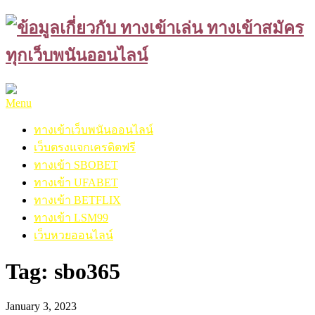
Skip
to
content
Menu
ทางเข้าเว็บพนันออนไลน์
เว็บตรงแจกเครดิตฟรี
ทางเข้า SBOBET
ทางเข้า UFABET
ทางเข้า BETFLIX
ทางเข้า LSM99
เว็บหวยออนไลน์
Tag:
sbo365
January 3, 2023