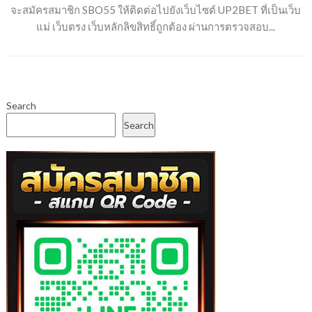
จะสมัครสมาชิก SBO55 ให้ติดต่อไปยังเว็บไซต์ UP2BET ที่เป็นเว็บ
แม่ เว็บตรง เว็บหลักลิขสิทธิ์ถูกต้อง ผ่านการตรวจสอบ...
Search
Search