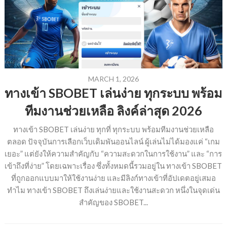
MARCH 1, 2026
ทางเข้า SBOBET เล่นง่าย ทุกระบบ พร้อม
ทีมงานช่วยเหลือ ลิงค์ล่าสุด 2026
ทางเข้า SBOBET เล่นง่าย ทุกที่ ทุกระบบ พร้อมทีมงานช่วยเหลือ
ตลอด ปัจจุบันการเลือกเว็บเดิมพันออนไลน์ ผู้เล่นไม่ได้มองแค่ “เกม
เยอะ” แต่ยังให้ความสำคัญกับ “ความสะดวกในการใช้งาน” และ “การ
เข้าถึงที่ง่าย” โดยเฉพาะเรื่อง ซึ่งทั้งหมดนี้รวมอยู่ใน ทางเข้า SBOBET
ที่ถูกออกแบบมาให้ใช้งานง่าย และมีลิงก์ทางเข้าที่อัปเดตอยู่เสมอ
ทำไม ทางเข้า SBOBET ถึงเล่นง่ายและใช้งานสะดวก หนึ่งในจุดเด่น
สำคัญของ SBOBET...