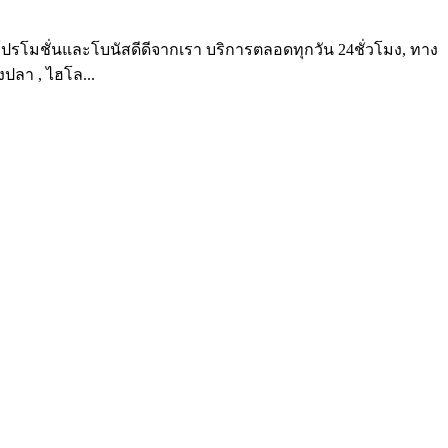
บโปรโมชั่นและโบนัสดีดีจากเรา บริการตลอดทุกวัน 24ชั่วโมง, ทาง
ปลา , ไฮโล...