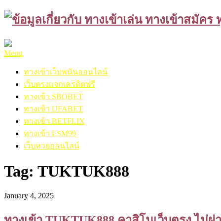
Skip
to
content
Menu
ทางเข้าเว็บพนันออนไลน์
เว็บตรงแจกเครดิตฟรี
ทางเข้า SBOBET
ทางเข้า UFABET
ทางเข้า BETFLIX
ทางเข้า LSM99
เว็บหวยออนไลน์
Tag:
TUKTUK888
January 4, 2025
ทางเข้า TUKTUK888 คาสิโนเว็บตรง ไม่ผ่าน