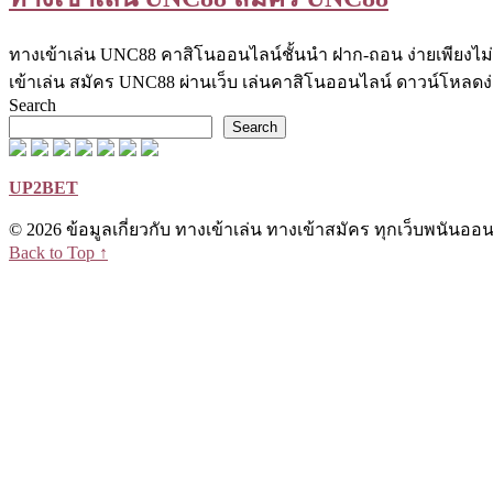
ทางเข้าเล่น UNC88 คาสิโนออนไลน์ชั้นนำ ฝาก-ถอน ง่ายเพียงไม่ก
เข้าเล่น สมัคร UNC88 ผ่านเว็บ เล่นคาสิโนออนไลน์ ดาวน์โหลดง่
Search
Search
UP2BET
© 2026 ข้อมูลเกี่ยวกับ ทางเข้าเล่น ทางเข้าสมัคร ทุกเว็บพนันออ
Back to Top ↑