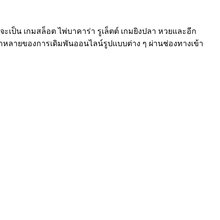
จะเป็น เกมสล็อต ไพ่บาคาร่า รูเล็ตต์ เกมยิงปลา หวยและอีก
หลายของการเดิมพันออนไลน์รูปแบบต่าง ๆ ผ่านช่องทางเข้า