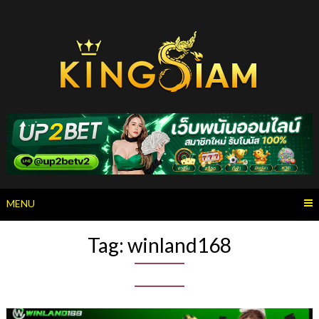
Skip
to
content
MENU
Tag:
winland168