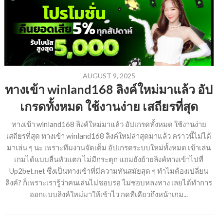
AUGUST 9, 2025
ทางเข้า winland168 ลิงค์ใหม่มาแล้ว อัป
เกรดทั้งหมด ใช้งานง่าย เสถียรที่สุด
ทางเข้า winland168 ลิงค์ใหม่มาแล้ว อัปเกรดทั้งหมด ใช้งานง่าย
เสถียรที่สุด ทางเข้า winland168 ลิงค์ใหม่ล่าสุดมาแล้ว คราวนี้ไม่ได้
มาเล่น ๆ นะ เพราะทีมงานจัดเต็ม อัปเกรดระบบใหม่ทั้งหมด เข้าเล่น
เกมได้แบบลื่นหัวแตก ไม่มีกระตุก แถมยังย้ายลิงค์ทางเข้าไปที่
Up2bet.net ซึ่งเป็นทางเข้าที่มีความทันสมัยสุด ๆ ทำไมต้องเปลี่ยน
ลิงค์? ก็เพราะเรารู้ว่าคนเล่นไม่ชอบรอ ไม่ชอบหลงทาง เลยได้ทำการ
ออกแบบลิงค์ใหม่มาให้เข้าไว กดทีเดียวถึงหน้าเกม...