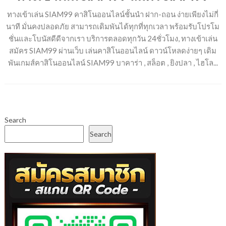
ทางเข้าเล่น SIAM99 คาสิโนออนไลน์ชั้นนำ ฝาก-ถอน ง่ายเพียงไม่กี่
นาที มั่นคงปลอดภัย สามารถเดิมพันได้ทุกที่ทุกเวลา พร้อมรับโปรโม
ชั่นและโบนัสดีดีจากเรา บริการตลอดทุกวัน 24ชั่วโมง, ทางเข้าเล่น
สมัคร SIAM99 ผ่านเว็บ เล่นคาสิโนออนไลน์ ดาวน์โหลดง่ายๆ เดิม
พันเกมส์คาสิโนออนไลน์ SIAM99 บาคาร่า , สล็อต , ยิงปลา , ไฮโล...
Search
Search