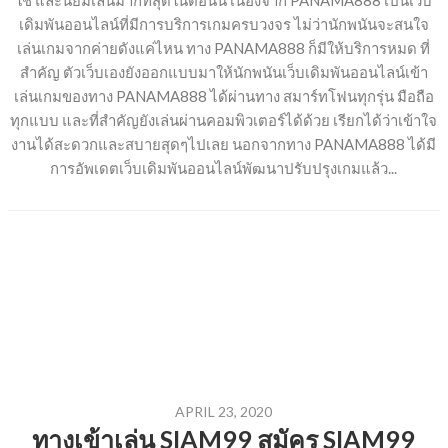
ใช้ และนิยมเล่นมากที่สุดในตอนนี้ เนื่องจาก PANAMA888 เป็นเว็บ
เดิมพันออนไลน์ที่มีการบริการเกมครบวงจร ไม่ว่านักพนันจะสนใจ
เล่นเกมจากค่ายดังแค่ไหน ทาง PANAMA888 ก็มีให้บริการหมด ที่
สำคัญ ตัวเว็บเองยังออกแบบมาให้นักพนันเว็บเดิมพันออนไลน์เข้า
เล่นเกมของทาง PANAMA888 ได้ผ่านทาง สมาร์ทโฟนทุกรุ่น มือถือ
ทุกแบบ และที่สำคัญยังเล่นผ่านคอมพิวเตอร์ได้ด้วย เรียกได้ว่าเข้าใจ
งานได้สะดวกและสบายสุดๆไปเลย นอกจากทาง PANAMA888 ได้มี
การอัพเดตเว็บเดิมพันออนไลน์พัฒนาปรับปรุงเกมแล้ว...
APRIL 23, 2020
ทางเข้าเล่น SIAM99 สมัคร SIAM99