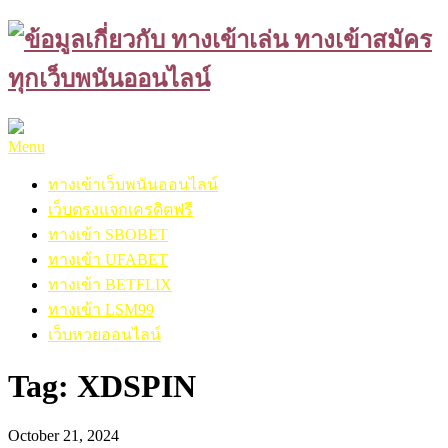
Skip
to
content
Menu
ทางเข้าเว็บพนันออนไลน์
เว็บตรงแจกเครดิตฟรี
ทางเข้า SBOBET
ทางเข้า UFABET
ทางเข้า BETFLIX
ทางเข้า LSM99
เว็บหวยออนไลน์
Tag:
XDSPIN
October 21, 2024