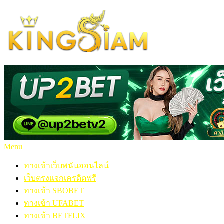
Skip
to
content
Menu
ทางเข้าเว็บพนันออนไลน์
เว็บตรงแจกเครดิตฟรี
ทางเข้า SBOBET
ทางเข้า UFABET
ทางเข้า BETFLIX