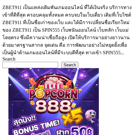
ZBET911 เป็นแหล่งเดิมพันเกมออนไลน์ ที่ได้เงินจริง บริการทาง
เข้าที่ดีที่สุด ครอบคลุมทั้งหมด ครบจบในเว็บเดี่ยว เดิมที่เว็บไซต์
ZBET911 ที่เป็นชื่อเก่าของเว็บ และได้มีการเปลี่ยนชื่อเรียกใหม่
ของ ZBET911 เป็น SPIN555 เว็บพนันออนไลน์ เว็บหลัก เว็บแม่
โดยตรง ซึ่งมีความน่าเชื่อถือสูง เปิดให้บริการมาอย่างยาวนาน
ด้วยมาตรฐานสากล จุดเด่น คือ การพัฒนาอย่างไม่หยุดยั้งเพื่อ
เป็นผู้นำด้านเกมออนไลน์ที่มีระบบดีที่สุด ทางเข้า SPIN555...
Search
Search