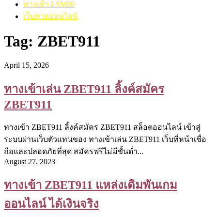
ทางเข้า LSM99
เว็บหวยออนไลน์
Tag:
ZBET911
April 15, 2026
ทางเข้าเล่น ZBET911 ลิ้งค์สมัคร
ZBET911
ทางเข้า ZBET911 ลิ้งค์สมัคร ZBET911 สล็อตออนไลน์ เข้าสู่
ระบบผ่านเว็บตัวเเทนของ ทางเข้าเล่น ZBET911 เว็บที่หน้าเชื่อ
ถือเเละปลอดภัยที่สุด สมัครฟรีไม่มีขั้นต่ำ...
August 27, 2023
ทางเข้า ZBET911 แหล่งเดิมพันเกม
ออนไลน์ ได้เงินจริง