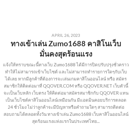
APRIL 26, 2023
ทางเข้าเล่น Zumo1688 คาสิโนเว็บ
มั่นคงสุดร้อนแรง
แจ้งให้ทราบขณะนี้ทางเว็บ Zumo1688 ได้มีการปิดปรับปรุงชั่วคราว
ทำให้ไม่สามารถเข้าเว็บไซต์ และไม่สามารถทำรายการใดๆกับเว็บ
ได้เลย หากมีลูกค้าที่ต้องการจะเล่นเกมคาสิโนออนไลน์ หรือ สมัคร
สมาชิกให้ติดต่อมาที่ QQOVER.COM หรือ QQOVER.NET เว็บตัวนี้
จะเป็นเว็บหลัก เว็บตรง ให้คิดต่อมาสมัครสมาชิกกับ QQOVER แทน
เป็นเว็บไซต์คาสิโนออนไลน์เหมือนกัน มีแอดมินคอยบริการตลอด
24 ชั่วโมง ไม่ว่าลูกค้าจะมีปัญหาหรือคำถามใดๆ สามารถติดต่อ
สอบถามได้ตลอดทั้งวัน ทางเข้าเล่น Zumo1688 เว็บคาสิโนออนไลน์
สุดร้อนแรงแห่งแรกในประเทศไทย...