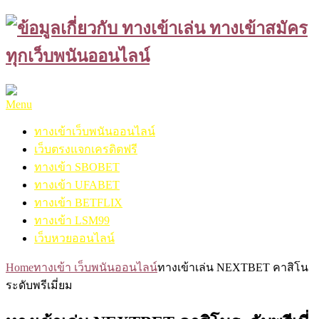
Skip
to
content
Menu
ทางเข้าเว็บพนันออนไลน์
เว็บตรงแจกเครดิตฟรี
ทางเข้า SBOBET
ทางเข้า UFABET
ทางเข้า BETFLIX
ทางเข้า LSM99
เว็บหวยออนไลน์
Home
ทางเข้า เว็บพนันออนไลน์
ทางเข้าเล่น NEXTBET คาสิโน
ระดับพรีเมี่ยม