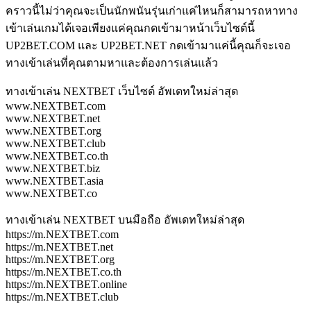
คราวนี้ไม่ว่าคุณจะเป็นนักพนันรุ่นเก่าแค่ไหนก็สามารถหาทาง
เข้าเล่นเกมได้เจอเพียงแค่คุณกดเข้ามาหน้าเว็บไซต์นี้
UP2BET.COM และ UP2BET.NET กดเข้ามาแค่นี้คุณก็จะเจอ
ทางเข้าเล่นที่คุณตามหาและต้องการเล่นแล้ว
ทางเข้าเล่น NEXTBET เว็บไซต์ อัพเดทใหม่ล่าสุด
www.NEXTBET.com
www.NEXTBET.net
www.NEXTBET.org
www.NEXTBET.club
www.NEXTBET.co.th
www.NEXTBET.biz
www.NEXTBET.asia
www.NEXTBET.co
ทางเข้าเล่น NEXTBET บนมือถือ อัพเดทใหม่ล่าสุด
https://m.NEXTBET.com
https://m.NEXTBET.net
https://m.NEXTBET.org
https://m.NEXTBET.co.th
https://m.NEXTBET.online
https://m.NEXTBET.club