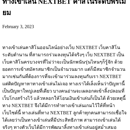
ทางเข้าเล่น NEXTBET คาสิโนระดับพรีเมี่
ยม
February 3, 2023
ทางเข้าเล่นคาสิโนออนไลน์อย่างเว็บ NEXTBET เว็บคาสิโน
ระดับตำนาน ที่สามารถร่วมลงทุนได้จริงๆ เว็บ NEXTBET เป็น
เว็บคาสิโนครบวงจรที่ไม่ว่าจะเป็นนักพนันรุ่นไหนๆก็รู้จัก ด้วย
ยอดการเข้าสมัครสมาชิกเป็นจำนวนมาก แต่ก็มีสมาชิกจำนวน
มากเช่นกันที่ต้องการที่จะเข้ามาร่วมลงทุนกับเรา NEXTBET
แต่ติดปัญหาหาทางเข้าเล่นไม่เจอ ทางเราได้เล็งเห็นว่าปัญหานี้
เป็นปัญหาใหญ่เลยที่เดียว บางคนอ่านจะเผลอกดเข้าลิ้งปลอมที่
เว็บโกงสร้างไว้ แล้วหลอกให้โอนเงินเข้าเล่นก็เป็นได้ ด้วยเหตุนี้
ทาง NEXTBET จึงได้มีการทำทางเข้าเล่นเกมไว้ให้ที่หน้า
เว็บไซต์นี้ ทางเล่นที่ทาง NEXTBET ลูกค้าทุกคนสามารถเชื่อใจ
ได้เลยว่าเป็นทางเข้าเล่นที่มีประสิทธิภาพ สามารถเข้าเล่นได้
จริงๆ ทางตัวเว็บได้มีการพัฒนาลิ้งทางเข้าเล่นอยู่สม่ำเสมอ